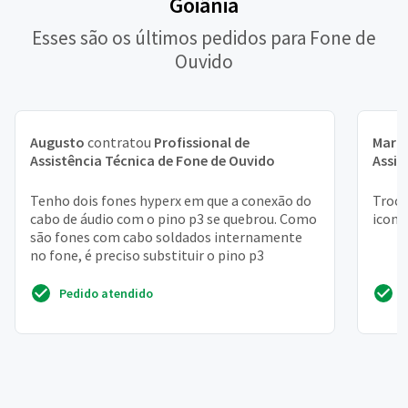
Goiânia
Esses são os últimos pedidos para Fone de
Ouvido
Augusto
contratou
Profissional de
Maria
Assistência Técnica de Fone de Ouvido
Assis
Tenho dois fones hyperx em que a conexão do
Troca
cabo de áudio com o pino p3 se quebrou. Como
iconx
são fones com cabo soldados internamente
no fone, é preciso substituir o pino p3
Pedido atendido