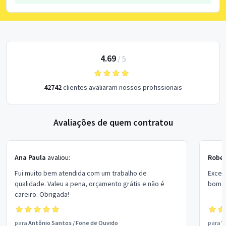
4.69
/
5
42742
clientes avaliaram nossos profissionais
Avaliações de quem contratou
Ana Paula
avaliou:
Rober
Fui muito bem atendida com um trabalho de
Excel
qualidade. Valeu a pena, orçamento grátis e não é
bom p
careiro. Obrigada!
para
Antônio Santos
/
Fone de Ouvido
para
V