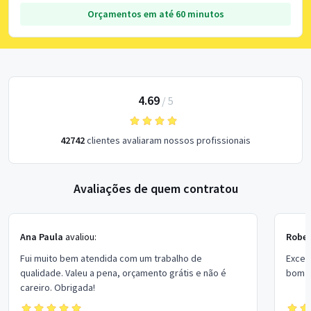
Orçamentos em até 60 minutos
4.69
/
5
42742
clientes avaliaram nossos profissionais
Avaliações de quem contratou
Ana Paula
avaliou:
Rober
Fui muito bem atendida com um trabalho de
Excel
qualidade. Valeu a pena, orçamento grátis e não é
bom p
careiro. Obrigada!