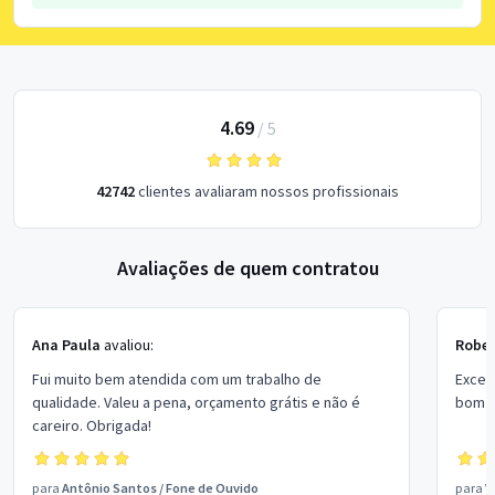
4.69
/
5
42742
clientes avaliaram nossos profissionais
Avaliações de quem contratou
Ana Paula
avaliou:
Rober
Fui muito bem atendida com um trabalho de
Excel
qualidade. Valeu a pena, orçamento grátis e não é
bom p
careiro. Obrigada!
para
Antônio Santos
/
Fone de Ouvido
para
V