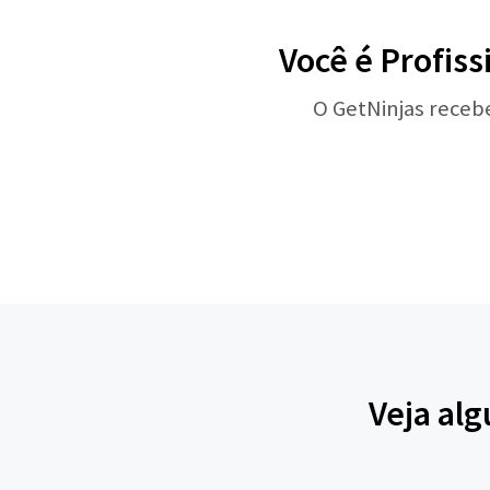
Você é Profiss
O GetNinjas receb
Veja al