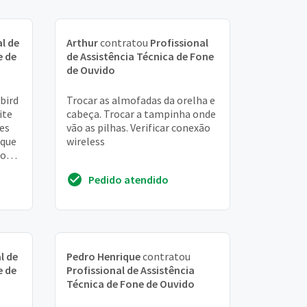
l de
Arthur
contratou
Profissional
e de
de Assistência Técnica de Fone
de Ouvido
bird
Trocar as almofadas da orelha e
ite
cabeça. Trocar a tampinha onde
es
vão as pilhas. Verificar conexão
 que
wireless
 som
 t...
Pedido atendido
l de
Pedro Henrique
contratou
e de
Profissional de Assistência
Técnica de Fone de Ouvido