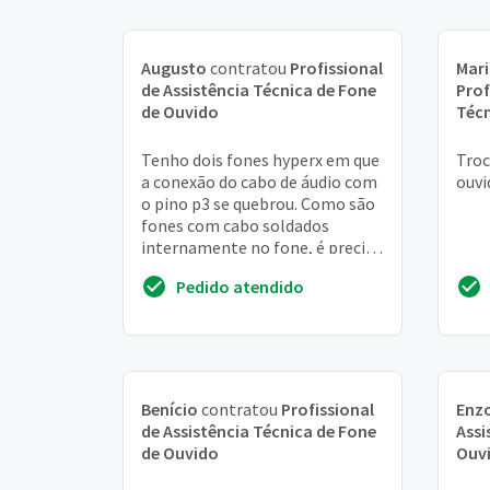
Augusto
contratou
Profissional
Mari
de Assistência Técnica de Fone
Prof
de Ouvido
Técn
Tenho dois fones hyperx em que
Troc
a conexão do cabo de áudio com
ouvi
o pino p3 se quebrou. Como são
fones com cabo soldados
internamente no fone, é preciso
substituir o pino p3
Pedido atendido
Benício
contratou
Profissional
Enz
de Assistência Técnica de Fone
Assi
de Ouvido
Ouv