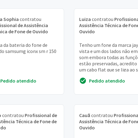
a Sophia
contratou
Luiza
contratou
Profissiona
issional de Assistência
Assistência Técnica de Fon
ica de Fone de Ouvido
Ouvido
a da bateria do fone de
Tenho um fone da marca jay
do samsumg iconx sm r 150
vista e um dos lados não em
som embora todas as funçõ
estão preservadas, acredito
um cabo flat que se liga ao
está danificado, seria preciso,
Pedido atendido
Pedido atendido
o
contratou
Profissional de
Cauã
contratou
Profissiona
stência Técnica de Fone de
Assistência Técnica de Fon
ido
Ouvido