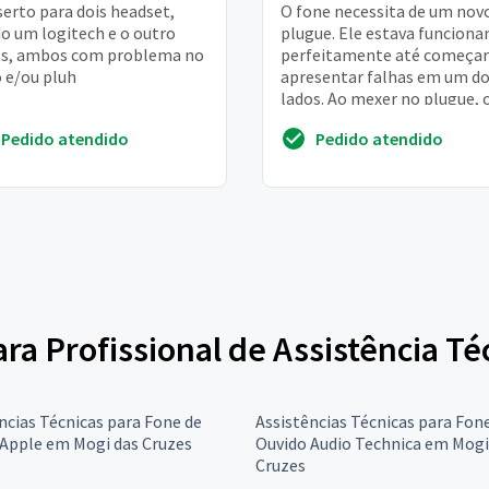
erto para dois headset,
O fone necessita de um nov
o um logitech e o outro
plugue. Ele estava funciona
ts, ambos com problema no
perfeitamente até começar
 e/ou pluh
apresentar falhas em um d
lados. Ao mexer no plugue, 
fone voltava a funcionar no
Pedido atendido
Pedido atendido
lados. Posteri...
para Profissional de Assistência T
ncias Técnicas para Fone de
Assistências Técnicas para Fon
 Apple em Mogi das Cruzes
Ouvido Audio Technica em Mogi
Cruzes