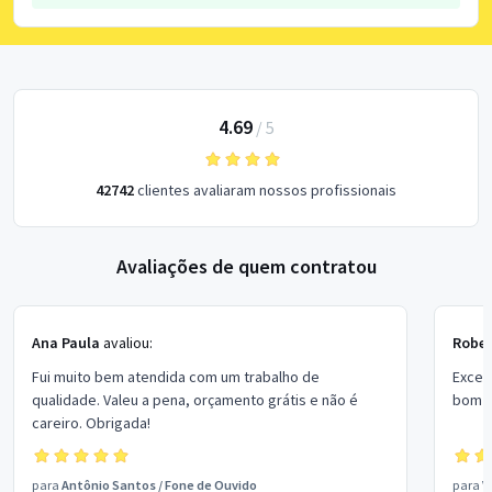
4.69
/
5
42742
clientes avaliaram nossos profissionais
Avaliações de quem contratou
Ana Paula
avaliou:
Rober
Fui muito bem atendida com um trabalho de
Excel
qualidade. Valeu a pena, orçamento grátis e não é
bom p
careiro. Obrigada!
para
Antônio Santos
/
Fone de Ouvido
para
V