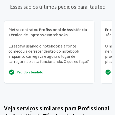
Esses são os últimos pedidos para Itautec
Pietra
contratou
Profissional de Assistência
Erick
Técnica de Laptops e Notebooks
Técni
Eu estava usando o notebook e a fonte
O not
começou a derreter dentro do notebook
nem v
enquanto carregava e agora o lugar de
proce
carregar não esta funcionando. O que eu faço?
placa
saber
Pedido atendido
Veja serviços similares para Profissional