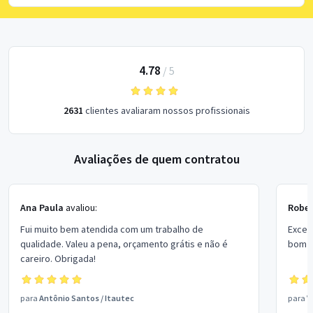
4.78
/
5
2631
clientes avaliaram nossos profissionais
Avaliações de quem contratou
Ana Paula
avaliou:
Rober
Fui muito bem atendida com um trabalho de
Excel
qualidade. Valeu a pena, orçamento grátis e não é
bom p
careiro. Obrigada!
para
Antônio Santos
/
Itautec
para
V