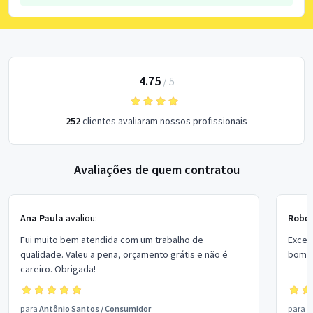
4.75
/
5
252
clientes avaliaram nossos profissionais
Avaliações de quem contratou
Ana Paula
avaliou:
Rober
Fui muito bem atendida com um trabalho de
Excel
qualidade. Valeu a pena, orçamento grátis e não é
bom p
careiro. Obrigada!
para
Antônio Santos
/
Consumidor
para
V