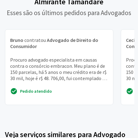
Almirante Tamandare
Esses são os últimos pedidos para Advogados
Bruno
contratou
Advogado de Direito do
Cecíl
Consumidor
Cons
Procuro advogado especialista em causas
Procu
contra o consórcio embracon. Meu plano é de
contr
150 parcelas, há 5 anos o meu crédito era de r$
150 p
30 mil, hoje é r$ 48. 706,00, fui contemplado há
30 mi
2 anos...
2 anos
Pedido atendido
Veja serviços similares para Advogado