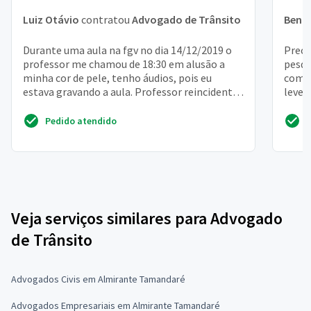
Luiz Otávio
contratou
Advogado de Trânsito
Beníc
Durante uma aula na fgv no dia 14/12/2019 o
Preci
professor me chamou de 18:30 em alusão a
pesqu
minha cor de pele, tenho áudios, pois eu
com a
estava gravando a aula. Professor reincidente
levei
em problemas e ...
teve b
Pedido atendido
Veja serviços similares para Advogado
de Trânsito
Advogados Civis em Almirante Tamandaré
Advogados Empresariais em Almirante Tamandaré