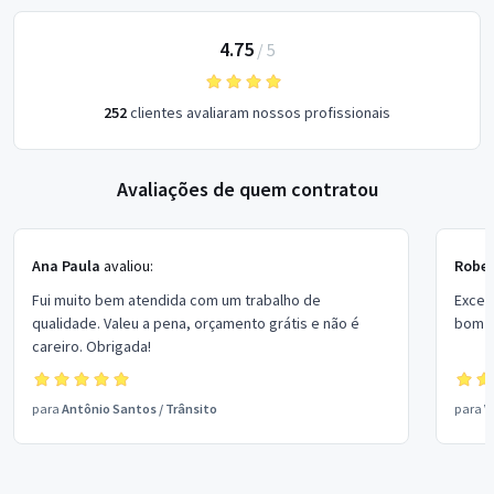
4.75
/
5
252
clientes avaliaram nossos profissionais
Avaliações de quem contratou
Ana Paula
avaliou:
Rober
Fui muito bem atendida com um trabalho de
Excel
qualidade. Valeu a pena, orçamento grátis e não é
bom p
careiro. Obrigada!
para
Antônio Santos
/
Trânsito
para
V