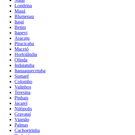
Natal
Londrina
Mauá
Blumenau
Itajaí
Betim
Itapevi
Aracaju
Piracicaba
Maceió
Hortolândia
Olinda
Indaiatuba
Itaquaquecetuba
Sumaré
Colombo
Valinhos
Teresina
Pinhais
Jacareí
Nilópolis
Gravataí
Viamão
Palmas
Cachoeirinha