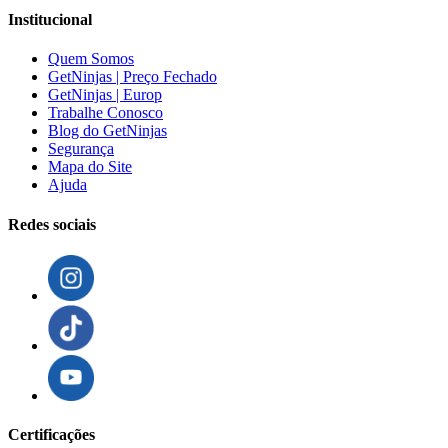
Institucional
Quem Somos
GetNinjas | Preço Fechado
GetNinjas | Europ
Trabalhe Conosco
Blog do GetNinjas
Segurança
Mapa do Site
Ajuda
Redes sociais
Certificações