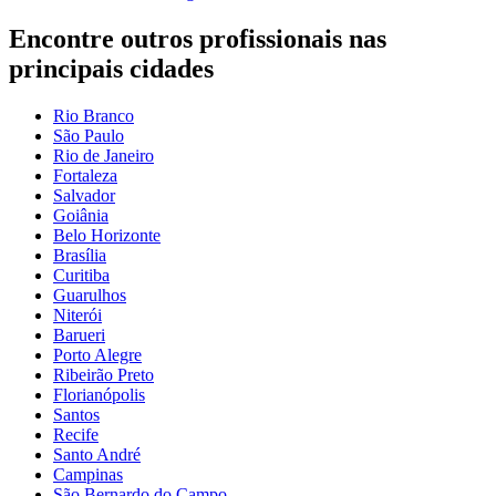
Encontre outros profissionais nas
principais cidades
Rio Branco
São Paulo
Rio de Janeiro
Fortaleza
Salvador
Goiânia
Belo Horizonte
Brasília
Curitiba
Guarulhos
Niterói
Barueri
Porto Alegre
Ribeirão Preto
Florianópolis
Santos
Recife
Santo André
Campinas
São Bernardo do Campo