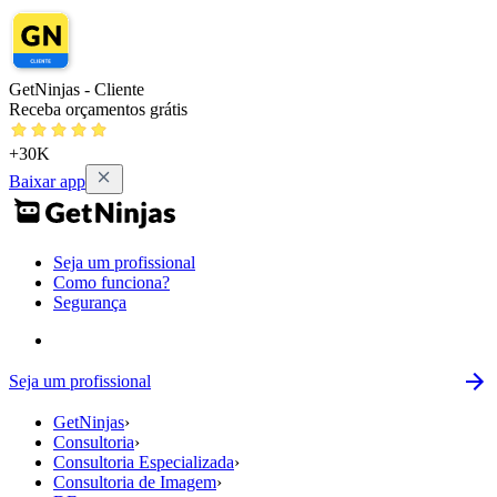
GetNinjas - Cliente
Receba orçamentos grátis
+30K
Baixar app
Seja um profissional
Como funciona?
Segurança
Seja um profissional
GetNinjas
›
Consultoria
›
Consultoria Especializada
›
Consultoria de Imagem
›