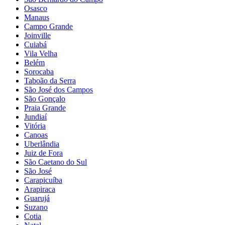
Osasco
Manaus
Campo Grande
Joinville
Cuiabá
Vila Velha
Belém
Sorocaba
Taboão da Serra
São José dos Campos
São Gonçalo
Praia Grande
Jundiaí
Vitória
Canoas
Uberlândia
Juiz de Fora
São Caetano do Sul
São José
Carapicuíba
Arapiraca
Guarujá
Suzano
Cotia