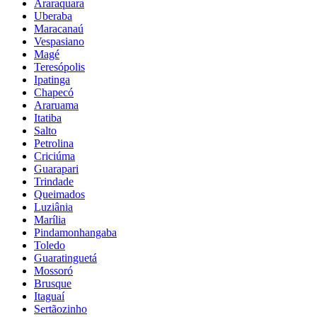
Araraquara
Uberaba
Maracanaú
Vespasiano
Magé
Teresópolis
Ipatinga
Chapecó
Araruama
Itatiba
Salto
Petrolina
Criciúma
Guarapari
Trindade
Queimados
Luziânia
Marília
Pindamonhangaba
Toledo
Guaratinguetá
Mossoró
Brusque
Itaguaí
Sertãozinho