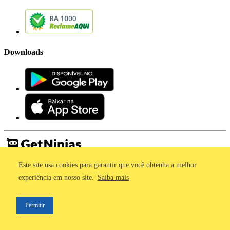
Downloads
Este site usa cookies para garantir que você obtenha a melhor
Imprensa
Termos de Uso
experiência em nosso site.
Saiba mais
Política de Privacidade
©2011 - 2026, GetNinjas LTDA. CNPJ 55.744.877/0001-89 - Rua
Permitir
Dr. Fernandes Coelho, 85 - 3º andar - São Paulo/SP - Brasil
;