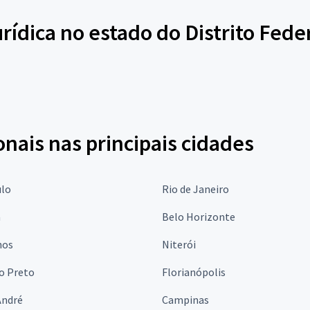
rídica no estado do Distrito Fede
onais nas principais cidades
ulo
Rio de Janeiro
a
Belo Horizonte
hos
Niterói
o Preto
Florianópolis
André
Campinas