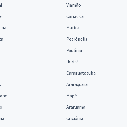
í
Viamão
é
Cariacica
ana
Maricá
ta
Petrópolis
Paulínia
Ibirité
Caraguatatuba
s
Araraquara
iano
Magé
ó
Araruama
ina
Criciúma