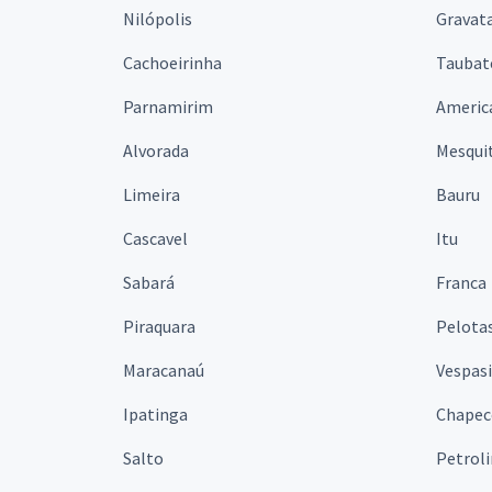
Nilópolis
Gravata
Cachoeirinha
Taubat
Parnamirim
Americ
Alvorada
Mesqui
Limeira
Bauru
Cascavel
Itu
Sabará
Franca
Piraquara
Pelota
Maracanaú
Vespas
Ipatinga
Chapec
Salto
Petrol