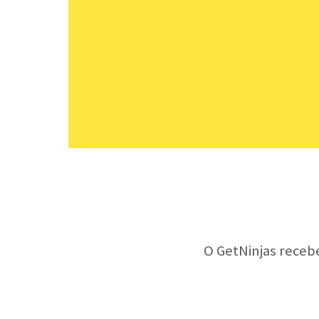
O GetNinjas receb