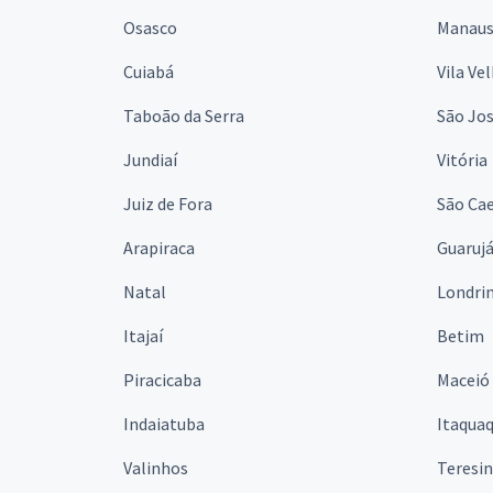
Osasco
Manau
Cuiabá
Vila Ve
Taboão da Serra
São Jo
Jundiaí
Vitória
Juiz de Fora
São Cae
Arapiraca
Guaruj
Natal
Londri
Itajaí
Betim
Piracicaba
Maceió
Indaiatuba
Itaqua
Valinhos
Teresi