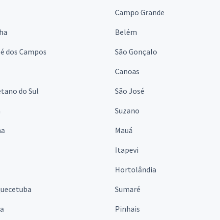
s
Campo Grande
lha
Belém
sé dos Campos
São Gonçalo
Canoas
tano do Sul
São José
á
Suzano
na
Mauá
Itapevi
Hortolândia
quecetuba
Sumaré
na
Pinhais