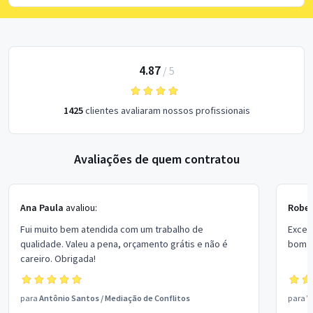
4.87
/
5
1425
clientes avaliaram nossos profissionais
Avaliações de quem contratou
Ana Paula
avaliou:
Rober
Fui muito bem atendida com um trabalho de
Excel
qualidade. Valeu a pena, orçamento grátis e não é
bom p
careiro. Obrigada!
para
Antônio Santos
/
Mediação de Conflitos
para
V