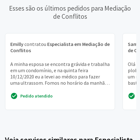
Esses são os últimos pedidos para Mediação
de Conflitos
Emilly
contratou
Especialista em Mediação de
Samu
Conflitos
de Co
A minha esposa se encontra grávida e trabalha
Olá m
em um condomínio, e na quinta feira
plobr
10/12/2020 eu a levei ao médico para fazer
um re
uma ultrassom. Fomos no horário da manhã, e
basta
ela retornaria ao ...
farmá
Pedido atendido
Veja serviços similares para Especialista