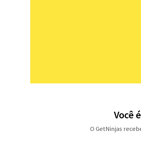
Você é
O GetNinjas receb