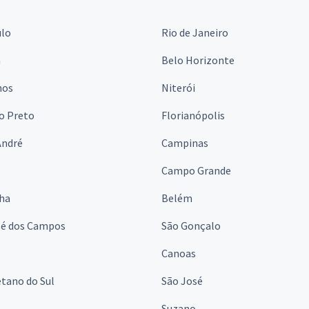
ulo
Rio de Janeiro
a
Belo Horizonte
hos
Niterói
o Preto
Florianópolis
André
Campinas
s
Campo Grande
lha
Belém
sé dos Campos
São Gonçalo
Canoas
tano do Sul
São José
á
Suzano