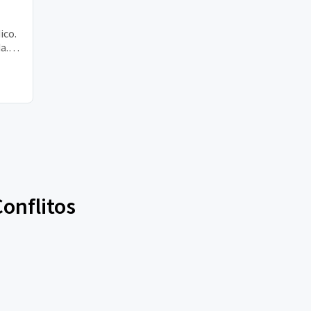
ico.
a.
ia ?
Conflitos