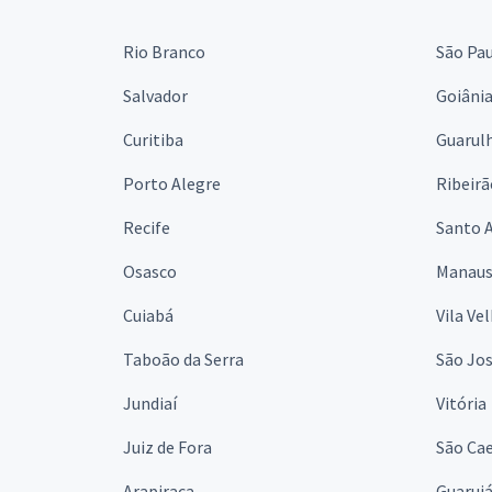
Rio Branco
São Pa
Salvador
Goiâni
Curitiba
Guarul
Porto Alegre
Ribeirã
Recife
Santo 
Osasco
Manau
Cuiabá
Vila Ve
Taboão da Serra
São Jo
Jundiaí
Vitória
Juiz de Fora
São Cae
Arapiraca
Guaruj