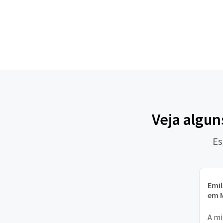
Veja algun
Es
Emil
em M
A mi