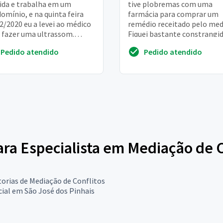
ida e trabalha em um
tive plobremas com uma
omínio, e na quinta feira
farmácia para comprar um
2/2020 eu a levei ao médico
remédio receitado pelo med
 fazer uma ultrassom.
Fiquei bastante constrangid
s no horário da manhã, e
Posso processar está farmác
Pedido atendido
Pedido atendido
etornaria ao ...
para Especialista em Mediação de 
orias de Mediação de Conflitos
ial em São José dos Pinhais