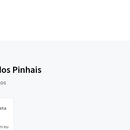
dos Pinhais
tos
ista
m eu