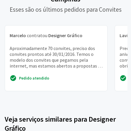
Esses são os últimos pedidos para Convites
Marcelo
contratou
Designer Gráfico
Lavín
Aproximadamente 70 convites, preciso dos
Preci
convites prontos até 30/01/2016. Temos o
anive
modelo dos convites que pegamos pela
convi
internet, mas estamos abertos a propostas se
obrig
for mais em conta. Esta...
Pedido atendido
Veja serviços similares para Designer
Gráfico