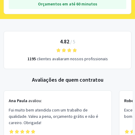
Orçamentos em até 60 minutos
4.82
/
5
1195
clientes avaliaram nossos profissionais
Avaliações de quem contratou
Ana Paula
avaliou:
Rober
Fui muito bem atendida com um trabalho de
Excel
qualidade. Valeu a pena, orçamento grátis e não é
bom p
careiro. Obrigada!