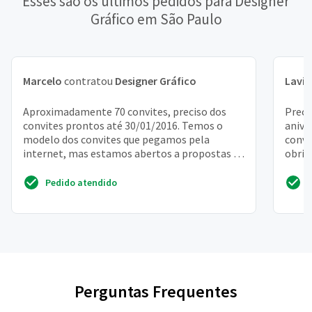
Esses são os últimos pedidos para Designer
Gráfico em São Paulo
Marcelo
contratou
Designer Gráfico
Lavín
Aproximadamente 70 convites, preciso dos
Preci
convites prontos até 30/01/2016. Temos o
anive
modelo dos convites que pegamos pela
convi
internet, mas estamos abertos a propostas se
obrig
for mais em conta. Esta...
Pedido atendido
Perguntas Frequentes