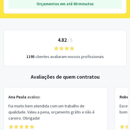
Orçamentos em até 60 minutos
4.82
/
5
1195
clientes avaliaram nossos profissionais
Avaliações de quem contratou
Ana Paula
avaliou:
Rober
Fui muito bem atendida com um trabalho de
Excel
qualidade. Valeu a pena, orçamento grátis e não é
bom p
careiro. Obrigada!