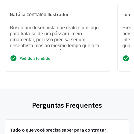
Natália
Ilustrador
Luan
contratou
Busco um desenhista que realize um logo
Preci
para trata-se de um pássaro, meio
perso
ornamental, por isso precisa ser um
intera
desenhista mas ao mesmo tempo que o faça
quadr
como um logo, pois será usado em uma...
sprit
Pedido atendido
Perguntas Frequentes
Tudo o que você precisa saber para contratar