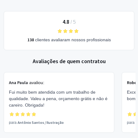
4.8
/
5
138
clientes avaliaram nossos profissionais
Avaliações de quem contratou
Ana Paula
Rober
avaliou:
Fui muito bem atendida com um trabalho de
Excel
qualidade. Valeu a pena, orçamento grátis e não é
bom 
careiro. Obrigada!
Antônio Santos
/
Ilustração
V
para
para