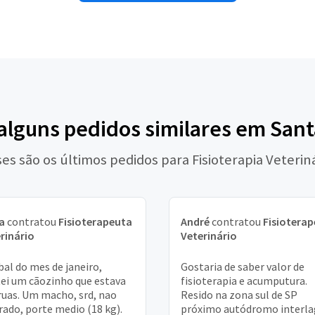
 alguns pedidos similares em San
es são os últimos pedidos para Fisioterapia Veterin
a
contratou
Fisioterapeuta
André
contratou
Fisiotera
rinário
Veterinário
ibal do mes de janeiro,
Gostaria de saber valor de
ei um cãozinho que estava
fisioterapia e acumputura.
ruas. Um macho, srd, nao
Resido na zona sul de SP
rado, porte medio (18 kg).
próximo autódromo interla