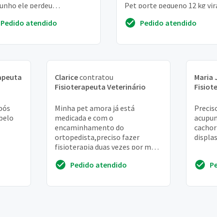
unho ele perdeu
Pet porte pequeno 12 kg vir
almente os movimentos das
lata com daschund. 8 anos. 
Pedido atendido
Pedido atendido
tas e descobrimo...
possível valeu de p...
apeuta
Clarice
contratou
Maria 
Fisioterapeuta Veterinário
Fisiot
após
Minha pet amora já está
Preciso
abelo
medicada e com o
acupun
encaminhamento do
cachor
ortopedista,preciso fazer
displas
fisioterapia duas vezes por mês.
. Solicito orçamento e que
Pedido atendido
P
esteja na zona sul,de
preferênciaorumbi/vi...