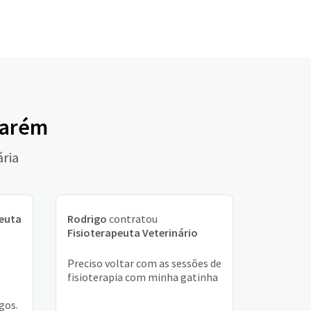
tarém
ária
peuta
Rodrigo
contratou
Fisioterapeuta Veterinário
Preciso voltar com as sessões de
fisioterapia com minha gatinha
gos.