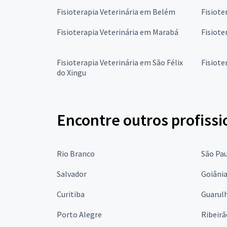
Fisioterapia Veterinária em Belém
Fisiote
Fisioterapia Veterinária em Marabá
Fisiote
Fisioterapia Veterinária em São Félix
Fisiote
do Xingu
Encontre outros profissi
Rio Branco
São Pa
Salvador
Goiâni
Curitiba
Guarul
Porto Alegre
Ribeirã