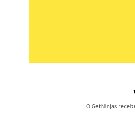
O GetNinjas receb