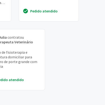
a
Se
Pedido atendido
Julia
contratou
erapeuta Veterinário
 de fisioterapia e
tura domiciliar para
ro de porte grande com
ia
edido atendido