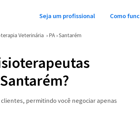
Seja um profissional
Como func
oterapia Veterinária
PA
Santarém
›
›
isioterapeutas
 Santarém?
r clientes, permitindo você negociar apenas