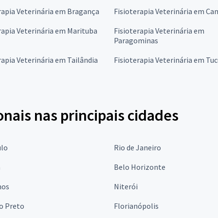
rapia Veterinária em Bragança
Fisioterapia Veterinária em C
rapia Veterinária em Marituba
Fisioterapia Veterinária em
Paragominas
rapia Veterinária em Tailândia
Fisioterapia Veterinária em Tuc
onais nas principais cidades
ulo
Rio de Janeiro
a
Belo Horizonte
hos
Niterói
o Preto
Florianópolis