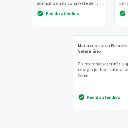
domicilio ou na zona leste de
Em j
são paulo
tot
Pedido atendido
4 pa
Maria
contratou
Fisioter
Veterinário
Fisioterapia veterinária 
cirurgia joelho - sutura f
tibial
Pedido atendido