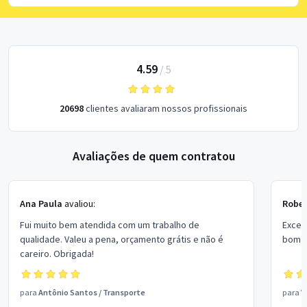
4.59
/
5
20698
clientes avaliaram nossos profissionais
Avaliações de quem contratou
Ana Paula
avaliou:
Rober
Fui muito bem atendida com um trabalho de
Excel
qualidade. Valeu a pena, orçamento grátis e não é
bom p
careiro. Obrigada!
para
Antônio Santos
/
Transporte
para
V