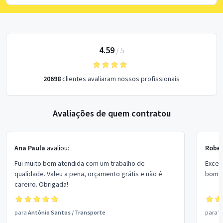
4.59
/
5
20698
clientes avaliaram nossos profissionais
Avaliações de quem contratou
Ana Paula
avaliou:
Rober
Fui muito bem atendida com um trabalho de
Excel
qualidade. Valeu a pena, orçamento grátis e não é
bom p
careiro. Obrigada!
para
Antônio Santos
/
Transporte
para
V