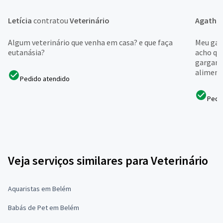
Letícia
contratou
Veterinário
Agatha
Algum veterinário que venha em casa? e que faça
Meu gat
eutanásia?
acho qu
gargant
aliment
Pedido atendido
Pedi
Veja serviços similares para Veterinário
Aquaristas em Belém
Babás de Pet em Belém