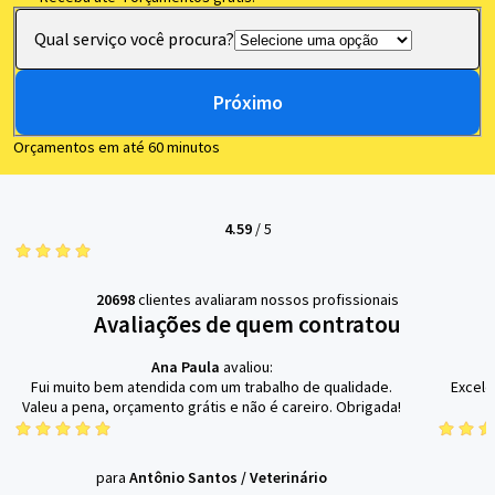
Qual serviço você procura?
Próximo
Orçamentos em até 60 minutos
4.59
/
5
20698
clientes avaliaram nossos profissionais
Avaliações de quem contratou
Ana Paula
avaliou:
Fui muito bem atendida com um trabalho de qualidade.
Excele
Valeu a pena, orçamento grátis e não é careiro. Obrigada!
para
Antônio Santos
/
Veterinário