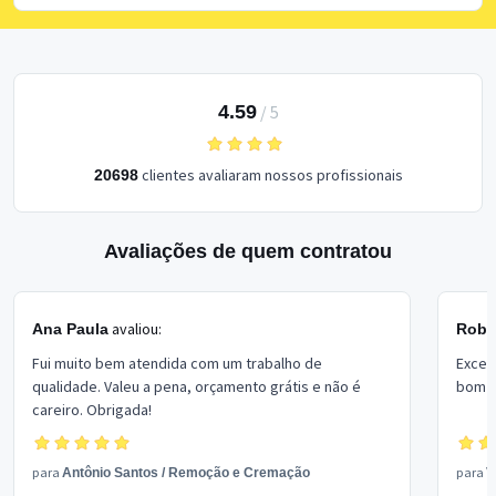
4.59
/
5
clientes avaliaram nossos profissionais
20698
Avaliações de quem contratou
avaliou:
Ana Paula
Rober
Fui muito bem atendida com um trabalho de
Excel
qualidade. Valeu a pena, orçamento grátis e não é
bom p
careiro. Obrigada!
para
para
Antônio Santos
/
Remoção e Cremação
V