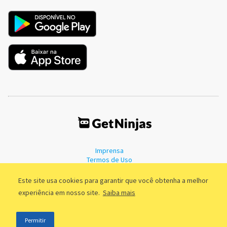
Imprensa
Termos de Uso
Política de Privacidade
Este site usa cookies para garantir que você obtenha a melhor
experiência em nosso site.
Saiba mais
©2011 - 2026, GetNinjas LTDA. CNPJ 55.744.877/0001-89 - Rua Dr.
Permitir
Fernandes Coelho, 85 - 3º andar - São Paulo/SP - Brasil