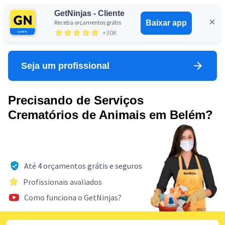
GetNinjas - Cliente
Receba orçamentos grátis
Baixar app
Entrar
+30K
Seja um profissional
Precisando de Serviços
Crematórios de Animais em Belém?
Até 4 orçamentos grátis e seguros
Profissionais avaliados
Como funciona o GetNinjas?