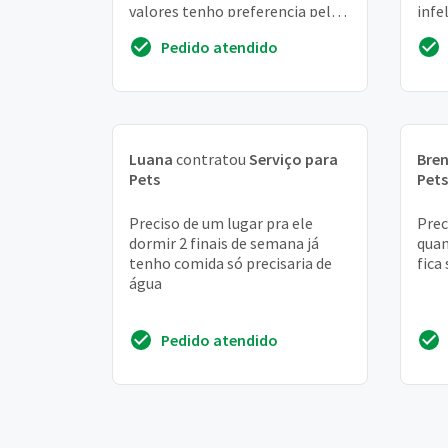
valores tenho preferencia pela
infe
regiao de sao mateus zona leste
quem
Pedido atendido
-...
lo e
Luana
contratou
Serviço para
Bre
Pets
Pets
Preciso de um lugar pra ele
Prec
dormir 2 finais de semana já
quan
tenho comida só precisaria de
fica
água
Pedido atendido