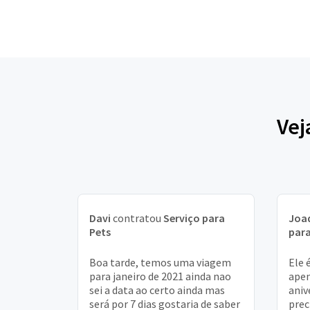
Vej
Davi
contratou
Serviço para
Joa
Pets
para
Boa tarde, temos uma viagem
Ele 
para janeiro de 2021 ainda nao
apen
sei a data ao certo ainda mas
aniv
será por 7 dias gostaria de saber
prec