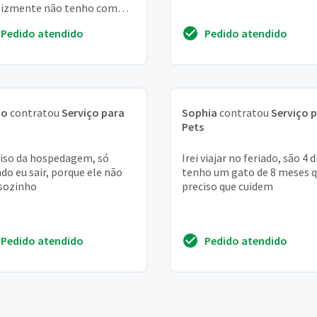
lizmente não tenho com
 deixa lo e não posso leva
Pedido atendido
Pedido atendido
le
no
contratou
Serviço para
Sophia
contratou
Serviço 
Pets
iso da hospedagem, só
Irei viajar no feriado, são 4 d
do eu sair, porque ele não
tenho um gato de 8 meses 
 sozinho
preciso que cuidem
Pedido atendido
Pedido atendido