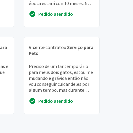
época estará con 10 meses. Não
é castrada ainda
Pedido atendido
para
Vicente
contratou
Serviço para
Pets
ias e
Preciso de um lar temporário
que
para meus dois gatos, estou me
mudando e grávida então não
vou conseguir cuidar deles por
algum tempo, mas durante
todo o período estou disposta a
Pedido atendido
arcar com t...