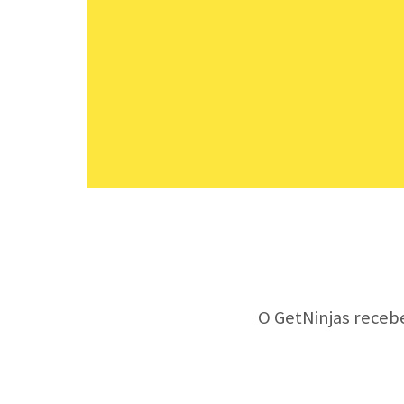
O GetNinjas receb