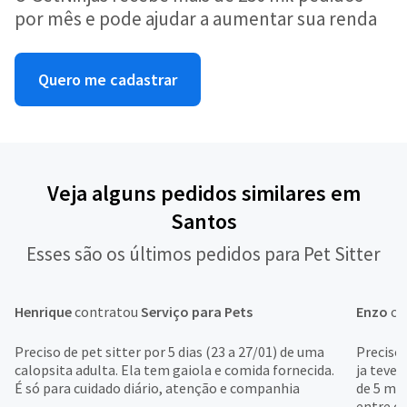
por mês e pode ajudar a aumentar sua renda
Quero me cadastrar
Veja alguns pedidos similares em
Santos
Esses são os últimos pedidos para Pet Sitter
Henrique
contratou
Serviço para Pets
Enzo
co
Preciso de pet sitter por 5 dias (23 a 27/01) de uma
Preciso
calopsita adulta. Ela tem gaiola e comida fornecida.
ja teve
É só para cuidado diário, atenção e companhia
de 5 mê
entre os