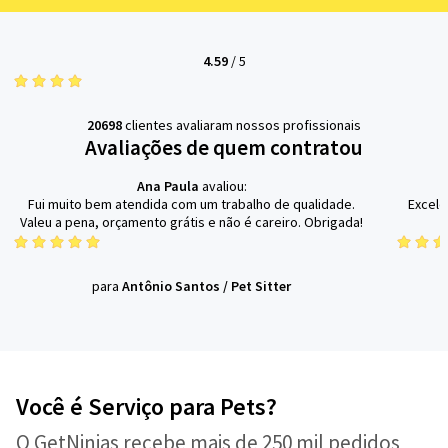
4.59
/
5
20698
clientes avaliaram nossos profissionais
Avaliações de quem contratou
Ana Paula
avaliou:
Fui muito bem atendida com um trabalho de qualidade.
Excele
Valeu a pena, orçamento grátis e não é careiro. Obrigada!
para
Antônio Santos
/
Pet Sitter
Você é Serviço para Pets?
O GetNinjas recebe mais de 250 mil pedidos