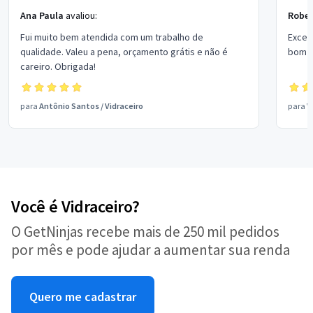
Ana Paula
avaliou:
Rober
Fui muito bem atendida com um trabalho de
Excel
qualidade. Valeu a pena, orçamento grátis e não é
bom p
careiro. Obrigada!
para
Antônio Santos
/
Vidraceiro
para
V
Você é Vidraceiro?
O GetNinjas recebe mais de 250 mil pedidos
por mês e pode ajudar a aumentar sua renda
Quero me cadastrar