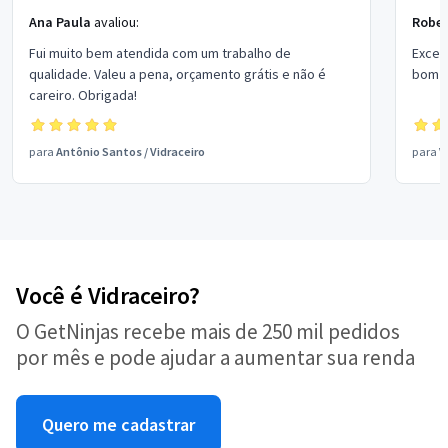
Ana Paula
avaliou:
Rober
Fui muito bem atendida com um trabalho de
Excel
qualidade. Valeu a pena, orçamento grátis e não é
bom p
careiro. Obrigada!
para
Antônio Santos
/
Vidraceiro
para
V
Você é Vidraceiro?
O GetNinjas recebe mais de 250 mil pedidos
por mês e pode ajudar a aumentar sua renda
Quero me cadastrar