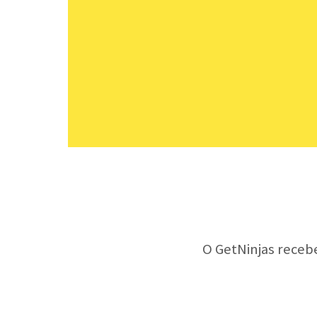
O GetNinjas receb