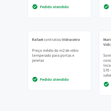
Pedido atendido
Rafael
contratou
Vidraceiro
Mari
Vidr
Preço médio do m2 de vidro
temperado para portas e
Somo
janelas
cond
loca
570 
sabe
Pedido atendido
nos 
insta