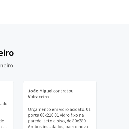
eiro
aneiro
João Miguel
contratou
Vidraceiro
rado
Orçamento em vidro acidato. 01
porta 60x210 01 vidro fixo na
de
parede, teto e piso, de 80x280.
ta na
Ambos instalados, bairro nova