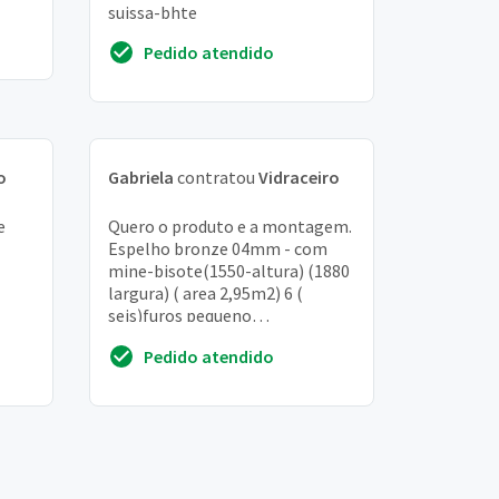
suissa-bhte
Pedido atendido
o
Gabriela
contratou
Vidraceiro
e
Quero o produto e a montagem.
Espelho bronze 04mm - com
mine-bisote(1550-altura) (1880
largura) ( area 2,95m2) 6 (
seis)furos pequeno
04mm/12mm- com mine bizote
Pedido atendido