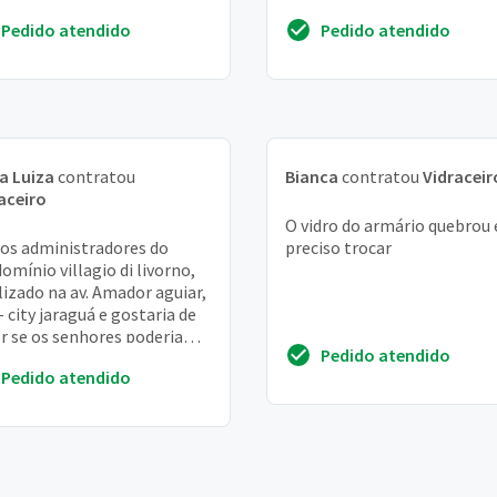
obra.
Pedido atendido
Pedido atendido
a Luiza
contratou
Bianca
contratou
Vidraceir
aceiro
O vidro do armário quebrou 
s administradores do
preciso trocar
omínio villagio di livorno,
lizado na av. Amador aguiar,
– city jaraguá e gostaria de
r se os senhores poderiam
Pedido atendido
enviar orçamento para
Pedido atendido
laç...