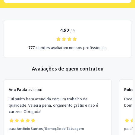
4.82
/
5
777
clientes avaliaram nossos profissionais
Avaliações de quem contratou
Ana Paula
avaliou:
Rober
Fui muito bem atendida com um trabalho de
Excel
qualidade. Valeu a pena, orçamento grátis e não é
bom p
careiro. Obrigada!
para
Antônio Santos
/
Remoção de Tatuagem
para
V