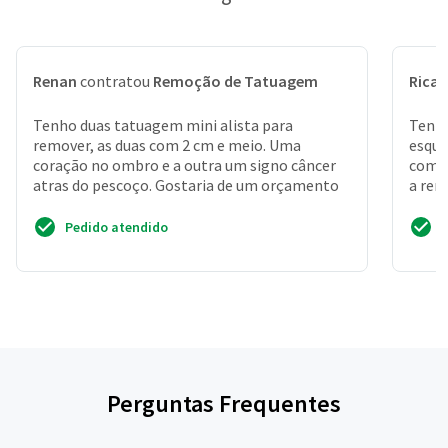
Renan
contratou
Remoção de Tatuagem
Rica
Tenho duas tatuagem mini alista para
Tenh
remover, as duas com 2 cm e meio. Uma
esque
coração no ombro e a outra um signo câncer
com t
atras do pescoço. Gostaria de um orçamento
a rem
refaz
Pedido atendido
Perguntas Frequentes