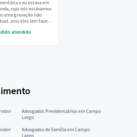
mentista e eu estava em
nda, cujo nós estávamos
o uma gravação não
tual, pois eles iam fazer
istros e contratos para
edido atendido
ação durante a...
enimento
rvidor
Advogados Previdenciários em Campo
Largo
midor
Advogados de Família em Campo
Largo