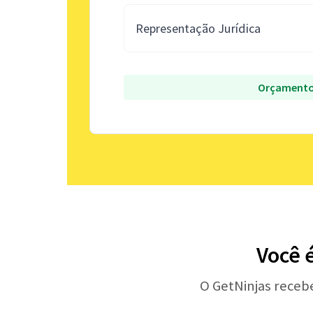
Representação Jurídica
Orçamento
Você 
O GetNinjas receb