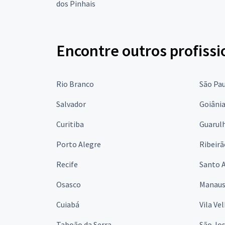
dos Pinhais
Encontre outros profissi
Rio Branco
São Pa
Salvador
Goiâni
Curitiba
Guarul
Porto Alegre
Ribeirã
Recife
Santo 
Osasco
Manau
Cuiabá
Vila Ve
Taboão da Serra
São Jo