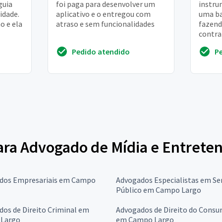
guia
foi paga para desenvolver um
instru
idade.
aplicativo e o entregou com
uma ba
o e ela
atraso e sem funcionalidades
fazend
contra
os reg
Pedido atendido
P
autoriz
 para Advogado de Mídia e Entret
dos Empresariais em Campo
Advogados Especialistas em Se
Público em Campo Largo
os de Direito Criminal em
Advogados de Direito do Consu
Largo
em Campo Largo