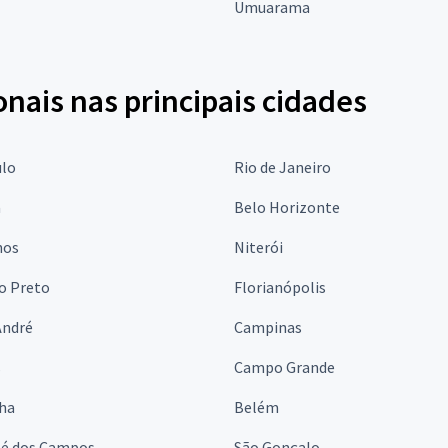
Umuarama
onais nas principais cidades
ulo
Rio de Janeiro
a
Belo Horizonte
hos
Niterói
o Preto
Florianópolis
André
Campinas
s
Campo Grande
lha
Belém
sé dos Campos
São Gonçalo