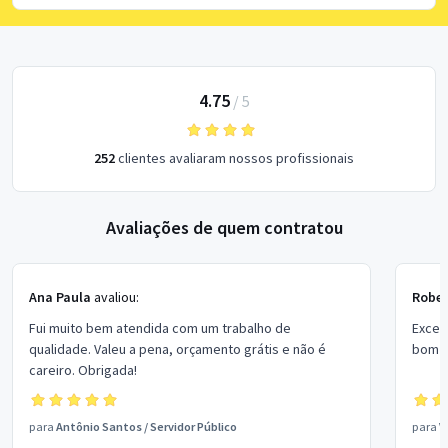
4.75
/
5
252
clientes avaliaram nossos profissionais
Avaliações de quem contratou
Ana Paula
avaliou:
Rober
Fui muito bem atendida com um trabalho de
Excel
qualidade. Valeu a pena, orçamento grátis e não é
bom p
careiro. Obrigada!
para
Antônio Santos
/
Servidor Público
para
V