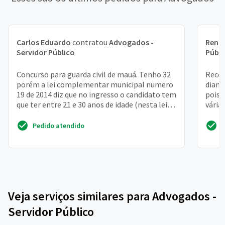
Carlos Eduardo
contratou
Advogados -
Rena
Servidor Público
Públi
Concurso para guarda civil de mauá. Tenho 32
Receb
porém a lei complementar municipal numero
diant
19 de 2014 diz que no ingresso o candidato tem
pois 
que ter entre 21 e 30 anos de idade (nesta lei
vária
não há...
posic
Pedido atendido
Veja serviços similares para Advogados -
Servidor Público