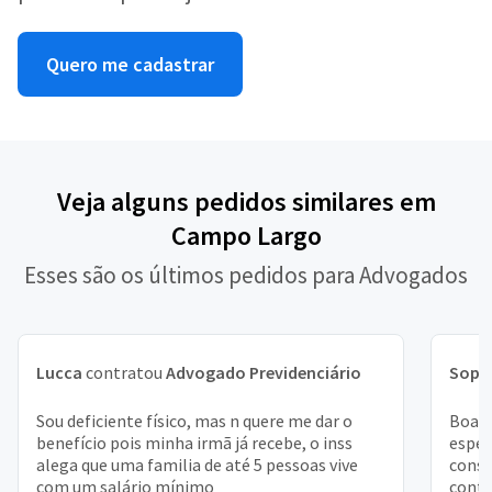
Quero me cadastrar
Veja alguns pedidos similares em
Campo Largo
Esses são os últimos pedidos para Advogados
Lucca
contratou
Advogado Previdenciário
Soph
Sou deficiente físico, mas n quere me dar o
Boa t
benefício pois minha irmã já recebe, o inss
espec
alega que uma familia de até 5 pessoas vive
conse
com um salário mínimo
conta