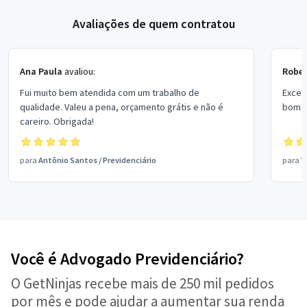
Avaliações de quem contratou
Ana Paula
avaliou:
Rober
Fui muito bem atendida com um trabalho de
Excel
qualidade. Valeu a pena, orçamento grátis e não é
bom p
careiro. Obrigada!
para
Antônio Santos
/
Previdenciário
para
V
Você é Advogado Previdenciário?
O GetNinjas recebe mais de 250 mil pedidos
por mês e pode ajudar a aumentar sua renda