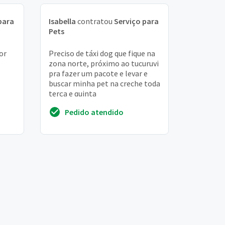
para
Isabella
contratou
Serviço para
Pets
or
Preciso de táxi dog que fique na
zona norte, próximo ao tucuruvi
pra fazer um pacote e levar e
buscar minha pet na creche toda
terça e quinta
Pedido atendido