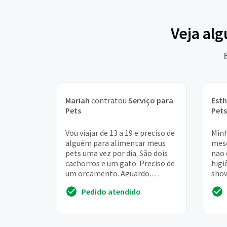
Veja al
Mariah
contratou
Serviço para
Esth
Pets
Pets
Vou viajar de 13 a 19 e preciso de
Minh
alguém para alimentar meus
mese
pets uma vez por dia. São dois
nao 
cachorros e um gato. Preciso de
higi
um orçamento. Aguardo,
show
obrigada
Hj e
Pedido atendido
quer