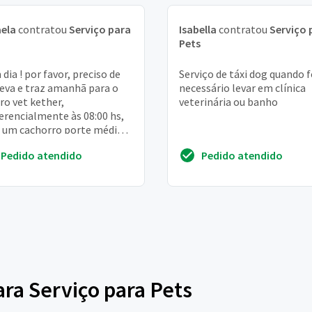
ela
contratou
Serviço para
Isabella
contratou
Serviço 
Pets
dia ! por favor, preciso de
Serviço de táxi dog quando f
eva e traz amanhã para o
necessário levar em clínica
ro vet kether,
veterinária ou banho
erencialmente às 08:00 hs,
 um cachorro porte médio
anho de um pitbull) rua
Pedido atendido
Pedido atendido
nia joana da s...
ara Serviço para Pets