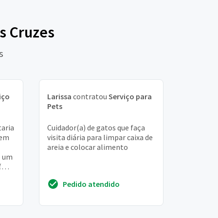
s Cruzes
s
iço
Larissa
contratou
Serviço para
Pets
aria
Cuidador(a) de gatos que faça
sem
visita diária para limpar caixa de
areia e colocar alimento
o um
(
s
Pedido atendido