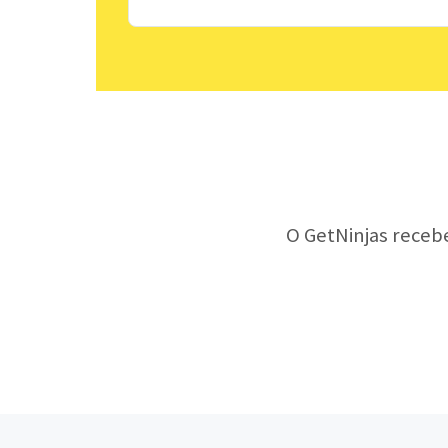
O GetNinjas receb