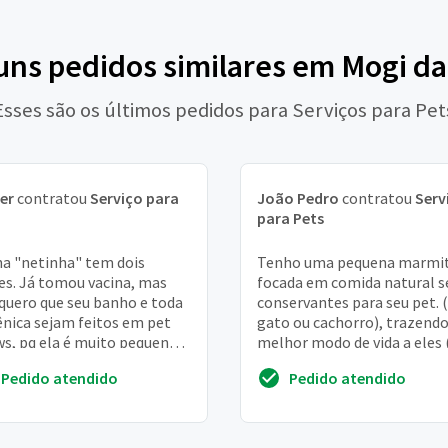
guns pedidos similares em Mogi da
Esses são os últimos pedidos para Serviços para Pet
er
contratou
Serviço para
João Pedro
contratou
Serv
para Pets
a "netinha" tem dois
Tenho uma pequena marmit
s. Já tomou vacina, mas
focada em comida natural 
quero que seu banho e toda
conservantes para seu pet. (
ênica sejam feitos em pet
gato ou cachorro), trazend
s, pq ela é muito pequena.
melhor modo de vida a eles 
la esta na minha casa e wu
pêlo mais bonito, fezes mai
Pedido atendido
Pedido atendido
o aprov...
durinha e s...