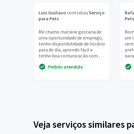
Luiz Gustavo
contratou
Serviço
Rafa
para Pets
Pets
Me chamo mariane gostaria de
Bom 
uma oportunidade de emprego,
um l
tenho disponibilidade de horário
cent
para de dia, aprendo fácil e
pref
tenho boa comunicação com as
para
pessoas. Fico no aguardo
(tam
Pedido atendido
obrigada
virgí
Veja serviços similares p