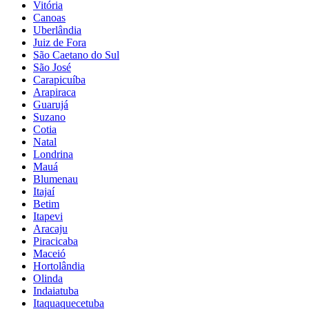
Vitória
Canoas
Uberlândia
Juiz de Fora
São Caetano do Sul
São José
Carapicuíba
Arapiraca
Guarujá
Suzano
Cotia
Natal
Londrina
Mauá
Blumenau
Itajaí
Betim
Itapevi
Aracaju
Piracicaba
Maceió
Hortolândia
Olinda
Indaiatuba
Itaquaquecetuba