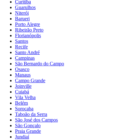
Curitiba
Guarulhos
Niterói
Barueri
Porto Alegre
Ribeirão Preto
Florianópolis
Santos
Recife
Santo André
Campinas
São Bernardo do Campo
Osasco
Manaus
Campo Grande
Joinville
Cuiabá
Vila Velha
Belém
Sorocaba
Taboão da Serra
São José dos Campos
São Gonçalo
Praia Grande
Jundiaí