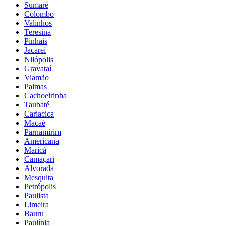
Sumaré
Colombo
Valinhos
Teresina
Pinhais
Jacareí
Nilópolis
Gravataí
Viamão
Palmas
Cachoeirinha
Taubaté
Cariacica
Macaé
Parnamirim
Americana
Maricá
Camaçari
Alvorada
Mesquita
Petrópolis
Paulista
Limeira
Bauru
Paulínia