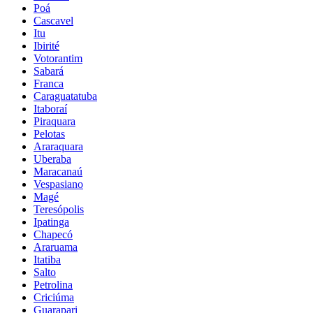
Poá
Cascavel
Itu
Ibirité
Votorantim
Sabará
Franca
Caraguatatuba
Itaboraí
Piraquara
Pelotas
Araraquara
Uberaba
Maracanaú
Vespasiano
Magé
Teresópolis
Ipatinga
Chapecó
Araruama
Itatiba
Salto
Petrolina
Criciúma
Guarapari