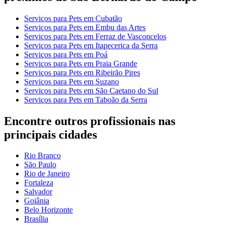
Serviços para Pets em Cubatão
Serviços para Pets em Embu das Artes
Serviços para Pets em Ferraz de Vasconcelos
Serviços para Pets em Itapecerica da Serra
Serviços para Pets em Poá
Serviços para Pets em Praia Grande
Serviços para Pets em Ribeirão Pires
Serviços para Pets em Suzano
Serviços para Pets em São Caetano do Sul
Serviços para Pets em Taboão da Serra
Encontre outros profissionais nas
principais cidades
Rio Branco
São Paulo
Rio de Janeiro
Fortaleza
Salvador
Goiânia
Belo Horizonte
Brasília