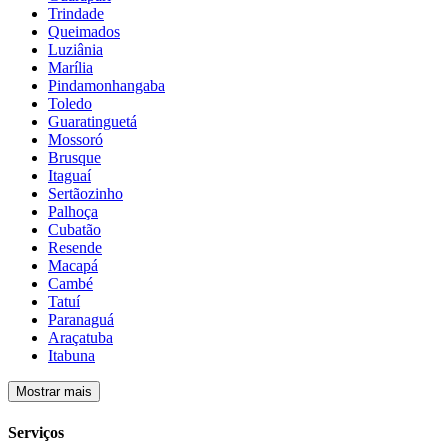
Trindade
Queimados
Luziânia
Marília
Pindamonhangaba
Toledo
Guaratinguetá
Mossoró
Brusque
Itaguaí
Sertãozinho
Palhoça
Cubatão
Resende
Macapá
Cambé
Tatuí
Paranaguá
Araçatuba
Itabuna
Mostrar mais
Serviços